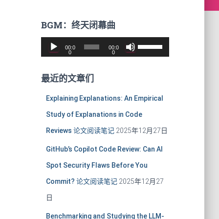
BGM：终天闭幕曲
音
使
00:0
00:0
频
用
0
0
播
上
放
/
最近的文章们
器
下
箭
Explaining Explanations: An Empirical
头
Study of Explanations in Code
键
来
Reviews 论文阅读笔记
2025年12月27日
增
GitHub’s Copilot Code Review: Can AI
高
或
Spot Security Flaws Before You
降
Commit? 论文阅读笔记
2025年12月27
低
音
日
量
。
Benchmarking and Studying the LLM-