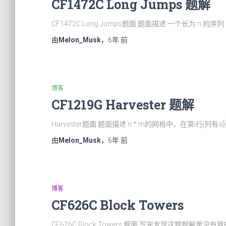
CF1472C Long Jumps 题解
CF1472C Long Jumps题面 题面描述 一个长为 n 的序
由
Melon_Musk
，
6年
前
博客
CF1219G Harvester 题解
Harvester题面 题面描述 n * m的网格中，在第i行j列有a
由
Melon_Musk
，
6年
前
博客
CF626C Block Towers
CF626C Block Towers 题面 写完发现这题题解