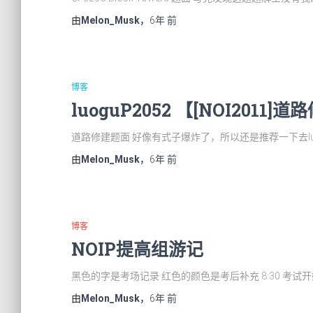
由
Melon_Musk
，
6年
前
博客
luoguP2052 【[NOI2011]
道路修建题面 好像有式子爆炸了，所以还是推荐一下去lu
由
Melon_Musk
，
6年
前
博客
NOIP提高组游记
黑色的字是考场记录 红色的颜色是考后补充 8:30 考
由
Melon_Musk
，
6年
前