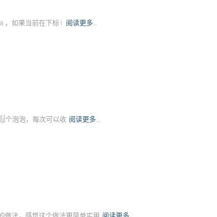
列 a ，如果当前在下标 i
阅读更多…
[i][j]个泡泡，每次可以收
阅读更多…
里没有我的做法，感觉这个做法更简单实用
阅读更多…